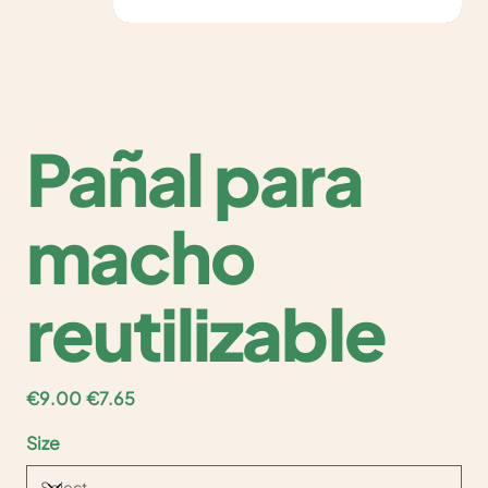
Pañal para
macho
reutilizable
Original
Sale
€9.00
€7.65
price
price
Size