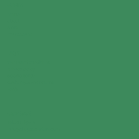
store
home
about
store
my account
legal
terms and conditions
privacy policy
cookie policy
exchanges and returns
FAQs
contact
Toledo, Spain
info@chupscomfort.com