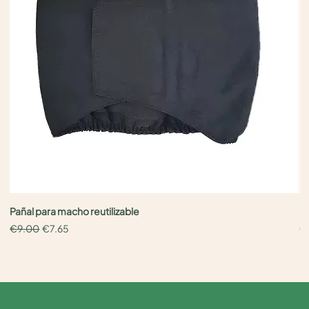
Pañal para macho reutilizable
Li
Regular Price
Sale Price
Pr
€9.00
€7.65
€