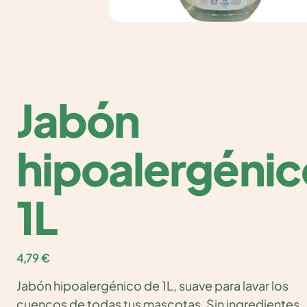
Jabón
hipoalergénic
1L
Precio
4,79 €
Jabón hipoalergénico de 1L, suave para lavar los
cuencos de todas tus mascotas. Sin ingredientes