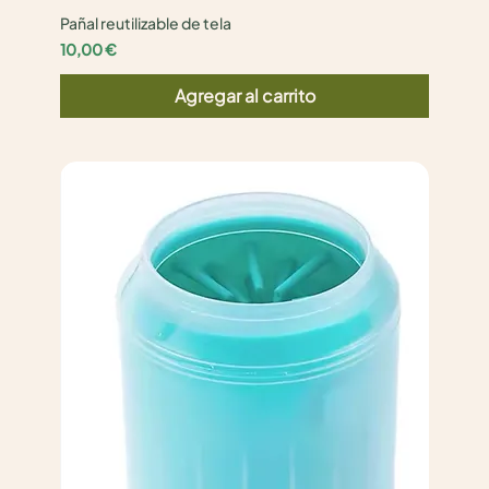
Pañal reutilizable de tela
Precio
10,00 €
Agregar al carrito