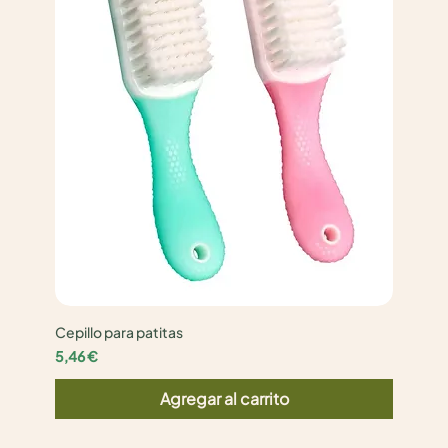
Cepillo para patitas
Precio
5,46 €
Agregar al carrito