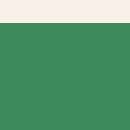
tienda
home
about
tienda
cuenta
políticas
términos y condiciones
política de privacidad
política de cookies
cambios y devoluciones
FAQs