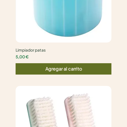
Limpiador patas
Precio
5,00 €
Agregar al carrito