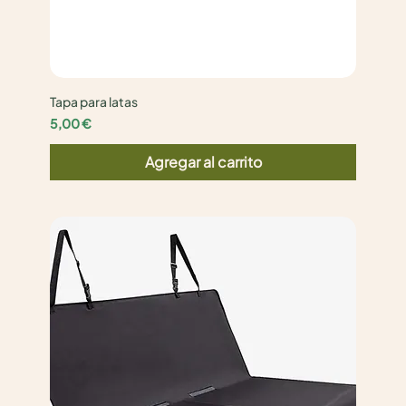
Tapa para latas
Precio
5,00 €
Agregar al carrito