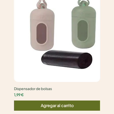
Dispensador de bolsas
Precio
1,99 €
Agregar al carrito