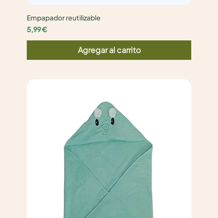
Empapador reutilizable
Precio
5,99 €
Agregar al carrito