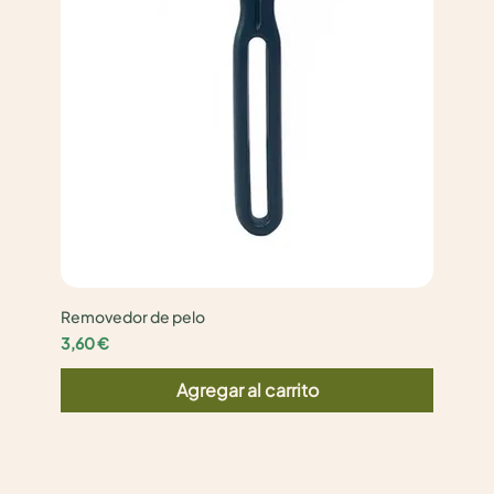
Removedor de pelo
Precio
3,60 €
Agregar al carrito