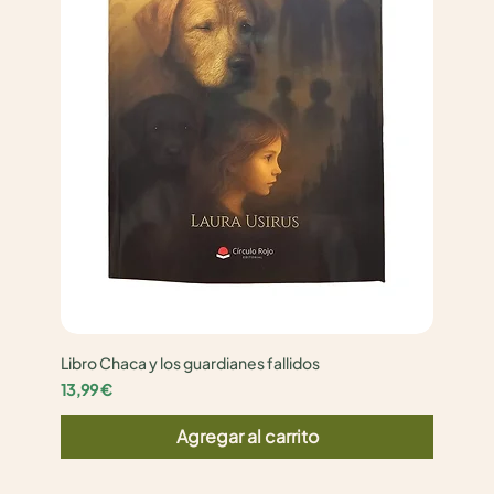
Libro Chaca y los guardianes fallidos
Precio
13,99 €
Agregar al carrito