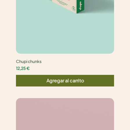
Chupi chunks
Precio
12,25 €
Agregar al carrito