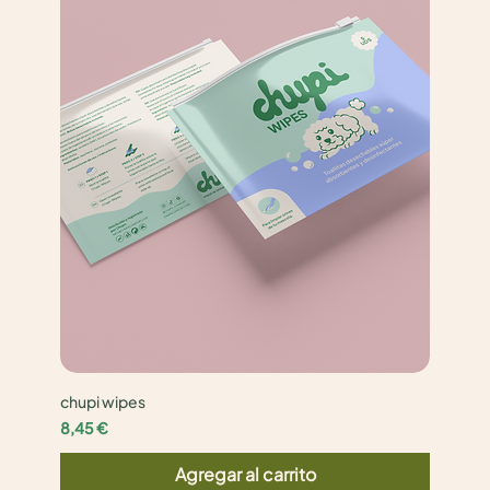
chupi wipes
Precio
8,45 €
Agregar al carrito