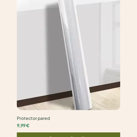
Protector pared
Precio
9,99 €