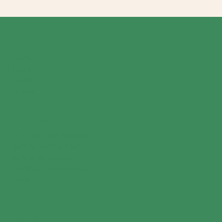
tienda
home
about
tienda
cuenta
políticas
términos y condiciones
política de privacidad
política de cookies
cambios y devoluciones
FAQs
contacto