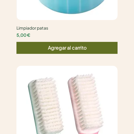
Limpiador patas
Precio
5,00 €
Agregar al carrito