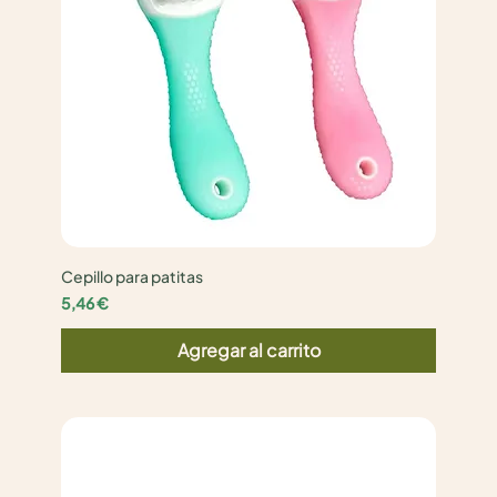
Cepillo para patitas
Precio
5,46 €
Agregar al carrito