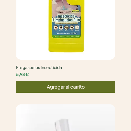
Fregasuelos Insecticida
Precio
5,98 €
Agregar al carrito