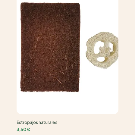
Estropajos naturales
Precio
3,50 €