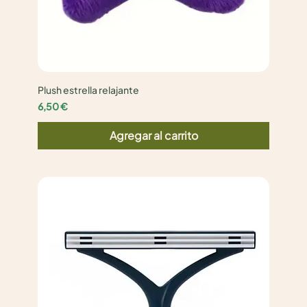
Plush estrella relajante
Precio
6,50 €
Agregar al carrito